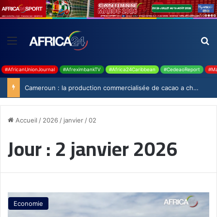
#AfricanUnionJournal
#AfreximbankTV
#Africa24Caribbean
#CedeaoReport
#Ma
Cameroun : la production commercialisée de cacao a chuté de 19,9% durant la saison 2025-2026
Accueil
/
2026
/
janvier
/
02
Jour :
2 janvier 2026
Economie