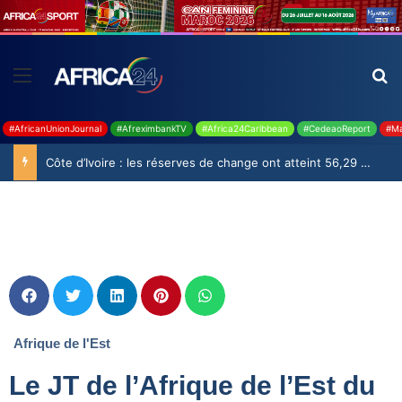
#AfricanUnionJournal
#AfreximbankTV
#Africa24Caribbean
#CedeaoReport
#Ma
Côte d’Ivoire : les réserves de change ont atteint 56,29 milliards USD en juillet
Afrique de l'Est
Le JT de l’Afrique de l’Est du