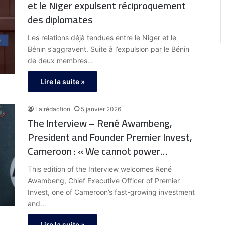
et le Niger expulsent réciproquement
des diplomates
Les relations déjà tendues entre le Niger et le
Bénin s’aggravent. Suite à l’expulsion par le Bénin
de deux membres…
Lire la suite »
La rédaction
5 janvier 2026
The Interview – René Awambeng,
President and Founder Premier Invest,
Cameroon : « We cannot power
development without the small and
This edition of the Interview welcomes René
medium size enterprises. »
Awambeng, Chief Executive Officer of Premier
Invest, one of Cameroon’s fast-growing investment
and…
Lire la suite »