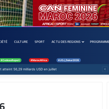
CIÉTÉ
CULTURE
SPORT
ACTU DES REGIONS
PROGRAMM
#CedeaoReport
#MarocAfrica
#JOJ_Dakar2026
 atteint 56,29 milliards USD en juillet
26