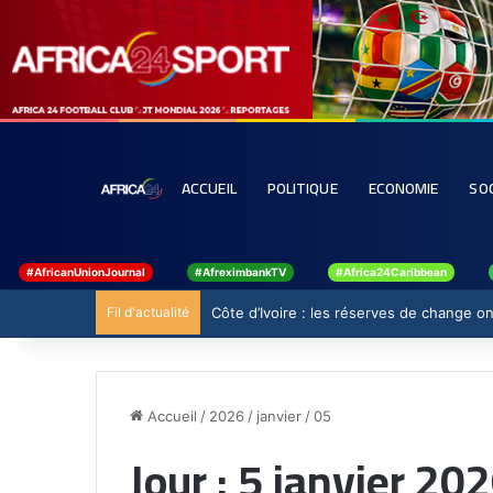
ACCUEIL
POLITIQUE
ECONOMIE
SO
#AfricanUnionJournal
#AfreximbankTV
#Africa24Caribbean
Fil d'actualité
Côte d’Ivoire : les réserves de change ont
Accueil
/
2026
/
janvier
/
05
Jour :
5 janvier 20