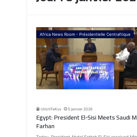
Africa News Room - Présidentielle Centrafrique
UlrichTeKuv
5 janvier 2026
Egypt: President El-Sisi Meets Saudi Mi
Farhan
Today, President Abdel Fattah El-Sisi received Mini