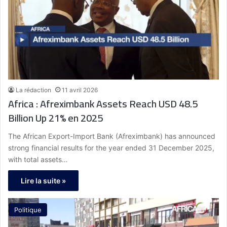
La rédaction
11 avril 2026
Africa : Afreximbank Assets Reach USD 48.5
Billion Up 21% en 2025
The African Export-Import Bank (Afreximbank) has announced
strong financial results for the year ended 31 December 2025,
with total assets…
Lire la suite »
Politique