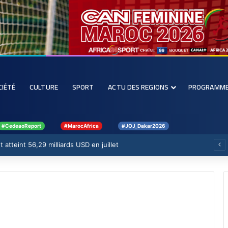
CIÉTÉ
CULTURE
SPORT
ACTU DES REGIONS
PROGRAMM
#CedeaoReport
#MarocAfrica
#JOJ_Dakar2026
 atteint 56,29 milliards USD en juillet