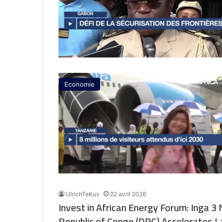
Economie
UlrichTeKuv
22 avril 2026
Invest in African Energy Forum: Inga 
Republic of Congo (DRC) Accelerates