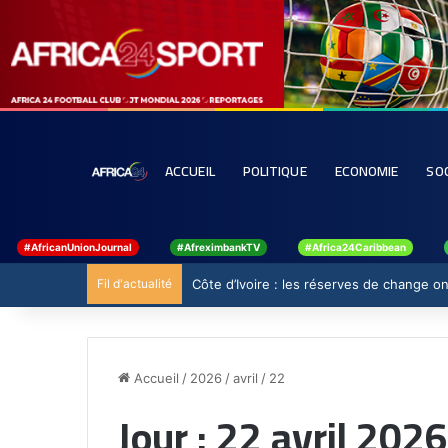
ACCUEIL
POLITIQUE
ECONOMIE
SO
#AfricanUnionJournal
#AfreximbankTV
#Africa24Caribbean
Fil d'actualité
Côte d’Ivoire : les réserves de change ont
Accueil
/
2026
/
avril
/
22
Jour :
22 avril 2026