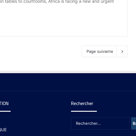
n tables to courtrooms, Africa is facing a new and urgent
Page suivante
TION
Rechercher
QUE