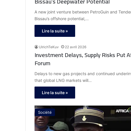
Bissau’s Deepwater Potential
A new joint venture between PetroGuin and Tender
Bissau’s offshore potential,…
Lire la suite »
UlrichTeKuv
22 avril 2026
Investment Delays, Supply Risks Put Af
Forum
Delays to new gas projects and continued underin
that global LNG markets will…
Lire la suite »
Société