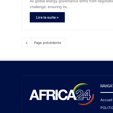
As global energy governance shifts from negotiatio
challenge: ensuring its…
Lire la suite »
Page précédente
NAVIGA
Accueil
POLITI