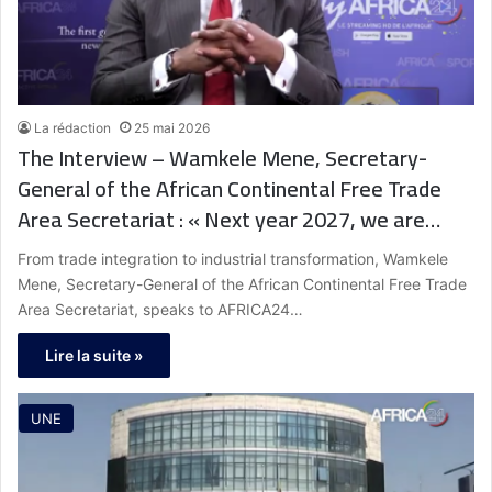
La rédaction
25 mai 2026
The Interview – Wamkele Mene, Secretary-
General of the African Continental Free Trade
Area Secretariat : « Next year 2027, we are
projecting intra African trade to be a 230 billion
From trade integration to industrial transformation, Wamkele
USD. »
Mene, Secretary-General of the African Continental Free Trade
Area Secretariat, speaks to AFRICA24…
Lire la suite »
UNE