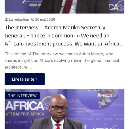
La rédaction
25 mai 2026
The Interview – Adama Mariko Secretary
General, Finance in Common : « We need an
African investment process. We want an African
financial architecture that is coherent with
This edition of The Interview welcomes Adam Margo, who
African needs. »
shares insights on Africa’s evolving role in the global financial
architecture,…
Lire la suite »
THE INTERVIEW