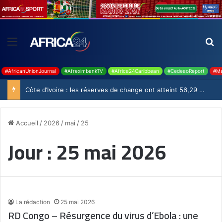
#AfricanUnionJournal
#AfreximbankTV
#Africa24Caribbean
#CedeaoReport
#Ma
Côte d’Ivoire : les réserves de change ont atteint 56,29 milliards USD en juillet
Accueil
/
2026
/
mai
/
25
Jour :
25 mai 2026
La rédaction
25 mai 2026
RD Congo – Résurgence du virus d’Ebola : une