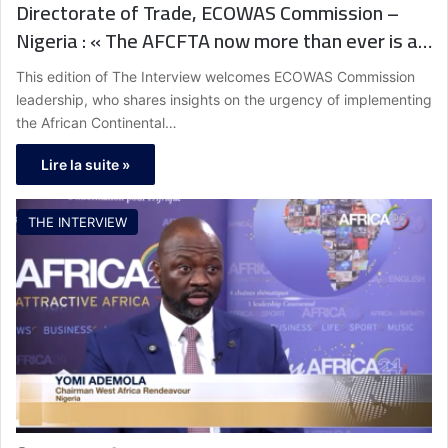
Directorate of Trade, ECOWAS Commission –
Nigeria : « The AFCFTA now more than ever is an
answer that we need to respond to. It not only
This edition of The Interview welcomes ECOWAS Commission
brings our markets together but also allows us
leadership, who shares insights on the urgency of implementing
to transform, generate employment and meet
the African Continental…
the critical needs of our people. »
Lire la suite »
THE INTERVIEW