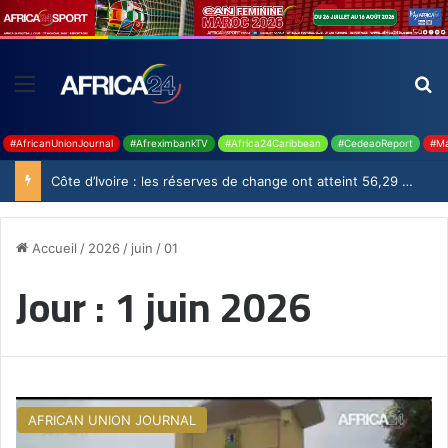
#AfricanUnionJournal
#AfreximbankTV
#Africa24Caribbean
#CedeaoReport
#Ma
Côte d’Ivoire : les réserves de change ont atteint 56,29 milliards USD en juillet
Accueil
/
2026
/
juin
/
01
Jour :
1 juin 2026
AFRICAN UNION JOURNAL