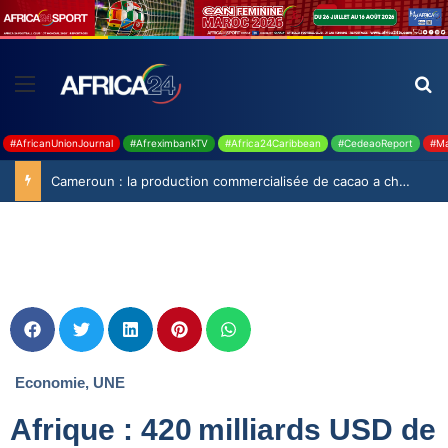
#AfricanUnionJournal
#AfreximbankTV
#Africa24Caribbean
#CedeaoReport
#Ma
Cameroun : la production commercialisée de cacao a chuté de 19,9% durant la saison 2025-2026
Economie
,
UNE
Afrique : 420 milliards USD de