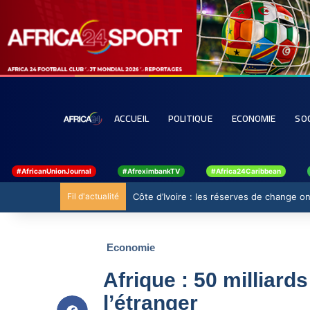
ACCUEIL
POLITIQUE
ECONOMIE
SO
#AfricanUnionJournal
#AfreximbankTV
#Africa24Caribbean
Fil d'actualité
Côte d’Ivoire : les réserves de change ont
Economie
Afrique : 50 milliard
l’étranger