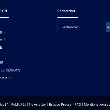
TION
Rechercher
QUE
MIE
E
RE
ES REGIONS
AMMES
rica24
|
Publicités
|
Newsletter
|
Espace Presse
| FAQ
| Mentions légale