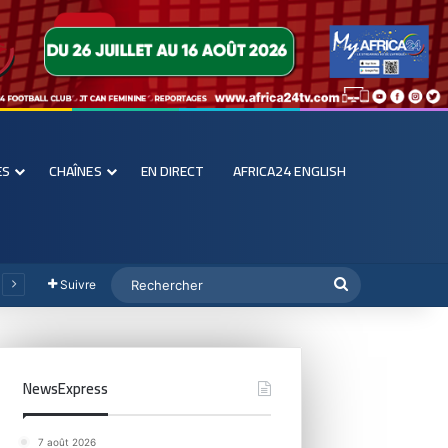
ES
CHAÎNES
EN DIRECT
AFRICA24 ENGLISH
Suivre
NewsExpress
7 août 2026