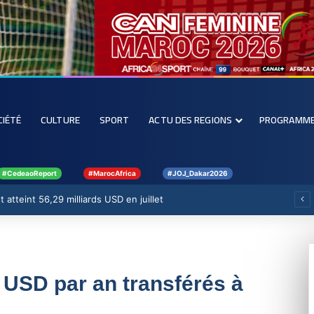
CIÉTÉ
CULTURE
SPORT
ACTU DES REGIONS
PROGRAMM
#CedeaoReport
#MarocAfrica
#JOJ_Dakar2026
 atteint 56,29 milliards USD en juillet
s USD par an transférés à