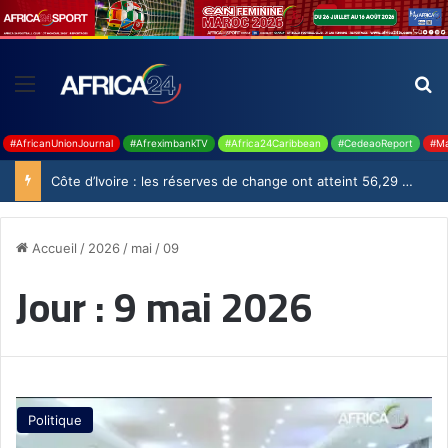
#AfricanUnionJournal
#AfreximbankTV
#Africa24Caribbean
#CedeaoReport
#Ma
Côte d’Ivoire : les réserves de change ont atteint 56,29 milliards USD en juillet
Accueil
/
2026
/
mai
/
09
Jour :
9 mai 2026
Politique