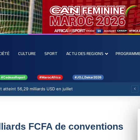
CIÉTÉ
CULTURE
SPORT
ACTU DES REGIONS
PROGRAMM
#CedeaoReport
#MarocAfrica
#JOJ_Dakar2026
 atteint 56,29 milliards USD en juillet
lliards FCFA de conventions