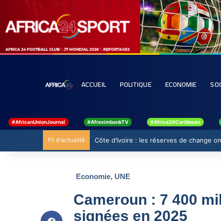
ACCUEIL
POLITIQUE
ECONOMIE
SO
#AfricanUnionJournal
#AfreximbankTV
#Africa24Caribbean
Fil d'actualité
Côte d’Ivoire : les réserves de change ont
Economie
,
UNE
Cameroun : 7 400 mi
signées en 2025