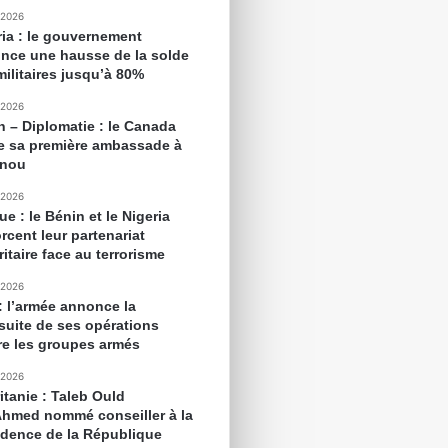
 2026
ria : le gouvernement
nce une hausse de la solde
militaires jusqu’à 80%
 2026
n – Diplomatie : le Canada
e sa première ambassade à
onou
 2026
ue : le Bénin et le Nigeria
rcent leur partenariat
itaire face au terrorisme
 2026
 : l’armée annonce la
suite de ses opérations
re les groupes armés
 2026
itanie : Taleb Ould
Ahmed nommé conseiller à la
idence de la République