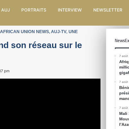
 AUJ
PORTRAITS
INTERVIEW
NEWSLETTER
AFRICAN UNION NEWS
,
AUJ-TV
,
UNE
NewsEx
nd son réseau sur le
7 août
Afri
mill
37 pm
gigaf
7 août
Bénin
prés
mand
7 août
Mali
Mouv
l’Az