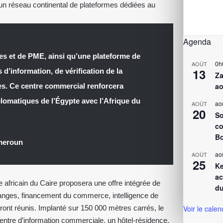
er un réseau continental de plateformes dédiées au
Agenda
es et de PME, ainsi qu’une plateforme de
0h
AOÛT
13
d’information, de vérification de la
Za
ao
ues. Ce centre commercial renforcera
lomatiques de l’Égypte avec l’Afrique du
ao
AOÛT
20
So
co
Bo
meroun
ao
AOÛT
25
Ke
ac
fricain du Caire proposera une offre intégrée de
du
hanges, financement du commerce, intelligence de
ront réunis. Implanté sur 150 000 mètres carrés, le
Voir le calen
entre d’information commerciale, un hôtel-résidence,