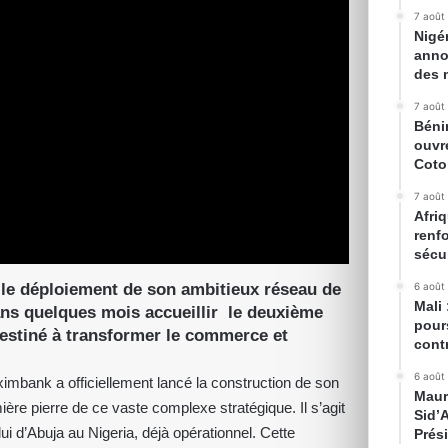
7 août
Nigé
anno
des 
7 août
Béni
ouvr
Cot
7 août
Afriq
renfo
sécur
 le déploiement de son ambitieux réseau de
6 août
Mali
ans quelques mois accueillir le deuxième
pour
 destiné à transformer le commerce et
cont
6 août
ximbank a officiellement lancé la construction de son
Maur
re pierre de ce vaste complexe stratégique. Il s’agit
Sid’
ui d’Abuja au Nigeria, déjà opérationnel. Cette
Prés