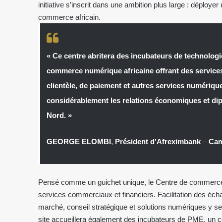
initiative s’inscrit dans une ambition plus large : déploy
commerce africain.
« Ce centre abritera des incubateurs de technologi
commerce numérique africaine offrant des services 
clientèle, de paiement et autres services numériq
considérablement les relations économiques et dip
Nord. »
GEORGE ELOMBI
,
Président d’Afreximbank
–
Ca
Pensé comme un guichet unique, le Centre de commerce a
services commerciaux et financiers. Facilitation des éc
marché, conseil stratégique et solutions numériques y se
site accueillera également des incubateurs de PME, un c