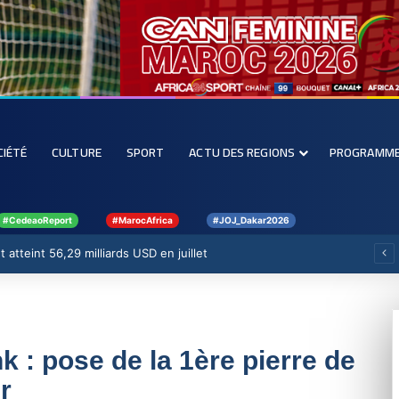
CIÉTÉ
CULTURE
SPORT
ACTU DES REGIONS
PROGRAMM
#CedeaoReport
#MarocAfrica
#JOJ_Dakar2026
 atteint 56,29 milliards USD en juillet
 : pose de la 1ère pierre de
r