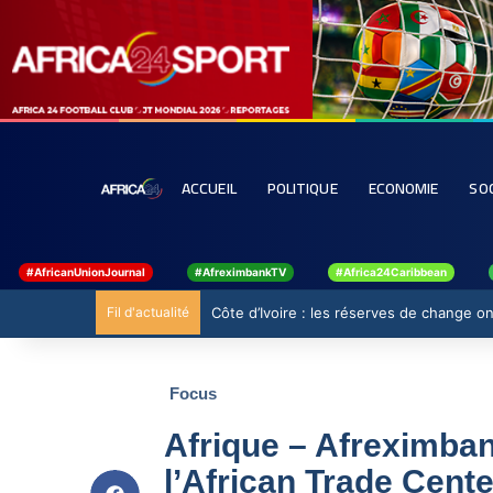
ACCUEIL
POLITIQUE
ECONOMIE
SO
#AfricanUnionJournal
#AfreximbankTV
#Africa24Caribbean
Fil d'actualité
Côte d’Ivoire : les réserves de change ont
Focus
Afrique – Afreximbank
l’African Trade Cente