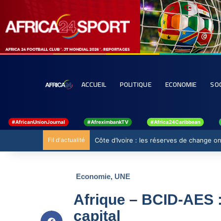
ACCUEIL
POLITIQUE
ECONOMIE
SO
#AfricanUnionJournal
#AfreximbankTV
#Africa24Caribbean
Fil d'actualité
Côte d’Ivoire : les réserves de change ont
Economie
,
UNE
Afrique – BCID-AES :
capital