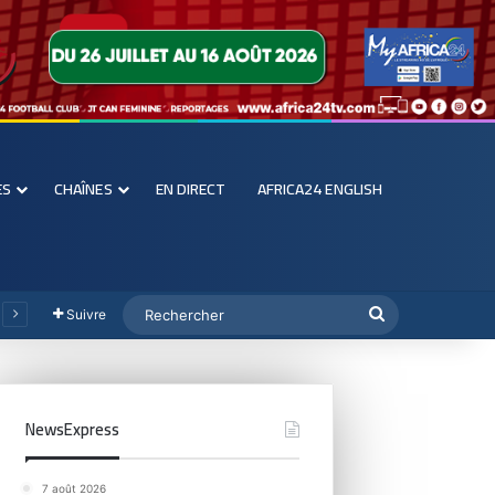
ES
CHAÎNES
EN DIRECT
AFRICA24 ENGLISH
Suivre
NewsExpress
7 août 2026