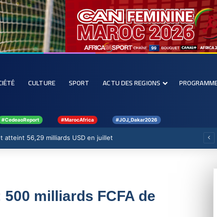
CIÉTÉ
CULTURE
SPORT
ACTU DES REGIONS
PROGRAMM
#CedeaoReport
#MarocAfrica
#JOJ_Dakar2026
 atteint 56,29 milliards USD en juillet
 500 milliards FCFA de