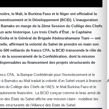
ère, le Mali, le Burkina Faso et le Niger ont officialisé la
Investissement et le Développement (BCID). L’inauguration
di à Bamako en marge de la 2ème Session du Collège des Chefs
un acte historique. Les trois Chefs d’État , le Capitaine
 Goïta et le Général de Brigade Abdourahamane Tiani — ont
nelle, affirmant la volonté du Sahel de prendre en main son
de 500 milliards de francs CFA, la BCID transcende le rôle de
ue de la souveraineté de la Confédération, dont la mission
ndispensables au financement des projets structurants de
 francs CFA, la Banque Confédérale pour l’investissement et le
Bamako au Mali traduit la volonté d’un Sahel visant à financer
on du Collège des Chefs de l’AES, le Mali Burkina Faso et le
ur autonomie financière. La BCID conçue comme le bras armé de
n des États du Sahel affiche une mission claire : mobiliser les
ts structurants de l’Alliance des Etats du Sahel.