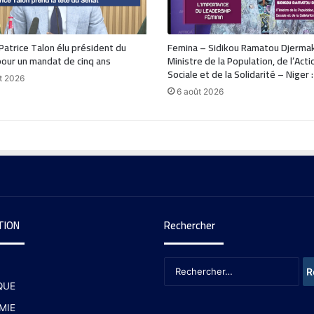
 Patrice Talon élu président du
Femina – Sidikou Ramatou Djerma
our un mandat de cinq ans
Ministre de la Population, de l’Acti
Sociale et de la Solidarité – Niger 
t 2026
6 août 2026
TION
Rechercher
QUE
MIE