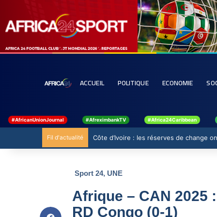
ACCUEIL
POLITIQUE
ECONOMIE
SO
#AfricanUnionJournal
#AfreximbankTV
#Africa24Caribbean
Fil d'actualité
Côte d’Ivoire : les réserves de change ont
Sport 24
,
UNE
Afrique – CAN 2025 : 
RD Congo (0-1)