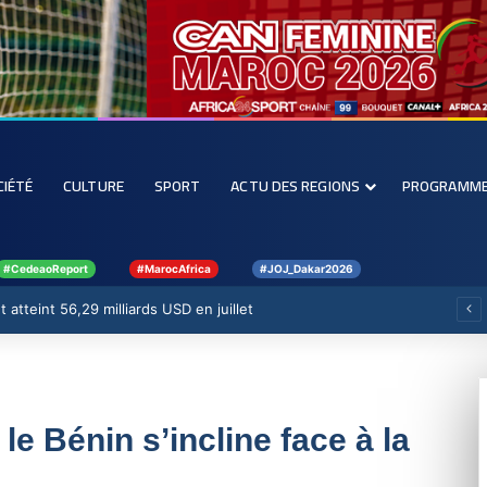
CIÉTÉ
CULTURE
SPORT
ACTU DES REGIONS
PROGRAMM
#CedeaoReport
#MarocAfrica
#JOJ_Dakar2026
 atteint 56,29 milliards USD en juillet
le Bénin s’incline face à la