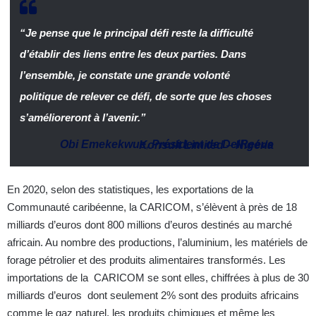
“Je pense que le principal défi reste la difficulté
d’établir des liens entre les deux parties.
Dans
l’ensemble, je constate une grande volonté
politique de relever ce défi, de sorte que les choses
s’amélioreront à l’avenir.”
Obi Emekekwue
,
Président de DelReeve Konsult Limited
–
Nigéria
En 2020, selon des statistiques, les exportations de la
Communauté caribéenne, la CARICOM, s’élèvent à près de 18
milliards d’euros dont 800 millions d’euros destinés au marché
africain. Au nombre des productions, l’aluminium, les matériels de
forage pétrolier et des produits alimentaires transformés. Les
importations de la CARICOM se sont elles, chiffrées à plus de 30
milliards d’euros dont seulement 2% sont des produits africains
comme le gaz naturel, les produits chimiques et même les