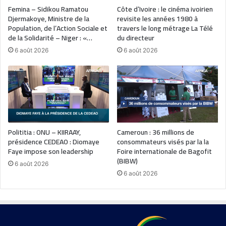
Femina – Sidikou Ramatou
Côte d’Ivoire : le cinéma ivoirien
Djermakoye, Ministre de la
revisite les années 1980 à
Population, de l’Action Sociale et
travers le long métrage La Télé
de la Solidarité – Niger : «…
du directeur
6 août 2026
6 août 2026
Polititia : ONU – KIIRAAY,
Cameroun : 36 millions de
présidence CEDEAO : Diomaye
consommateurs visés par la la
Faye impose son leadership
Foire internationale de Bagofit
(BIBW)
6 août 2026
6 août 2026