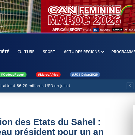
CIÉTÉ
CULTURE
SPORT
ACTU DES REGIONS
PROGRAMM
#CedeaoReport
#MarocAfrica
#JOJ_Dakar2026
 atteint 56,29 milliards USD en juillet
ion des Etats du Sahel :
au président pour un an