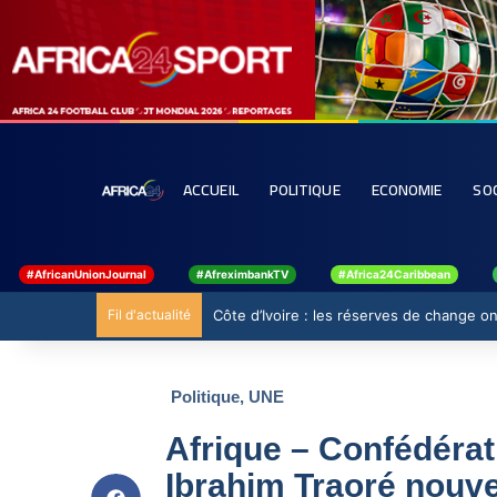
ACCUEIL
POLITIQUE
ECONOMIE
SO
#AfricanUnionJournal
#AfreximbankTV
#Africa24Caribbean
Fil d'actualité
Côte d’Ivoire : les réserves de change ont
Politique
,
UNE
Afrique – Confédérat
Ibrahim Traoré nouve