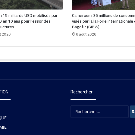
 : 15 milliards USD mobilisés par
Cameroun : 36 millions de consom
0 en 10 ans pour l’essor des
visés par la la Foire internationale
ructures
Bagofit (BIBW)
t 2026
6 août 2026
TION
Rechercher
QUE
MIE