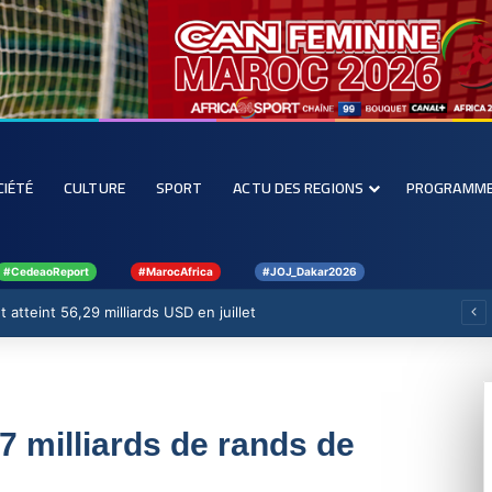
CIÉTÉ
CULTURE
SPORT
ACTU DES REGIONS
PROGRAMM
#CedeaoReport
#MarocAfrica
#JOJ_Dakar2026
 atteint 56,29 milliards USD en juillet
7 milliards de rands de