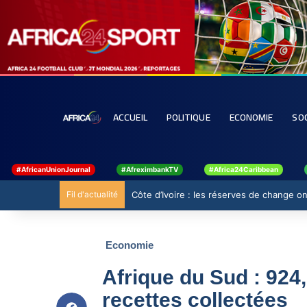
ACCUEIL
POLITIQUE
ECONOMIE
SO
#AfricanUnionJournal
#AfreximbankTV
#Africa24Caribbean
Fil d'actualité
Côte d’Ivoire : les réserves de change ont
Economie
Afrique du Sud : 924,
recettes collectées