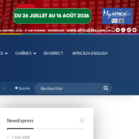
ES
CHAÎNES
EN DIRECT
AFRICA24 ENGLISH
Suivre
NewsExpress
7 août 2026