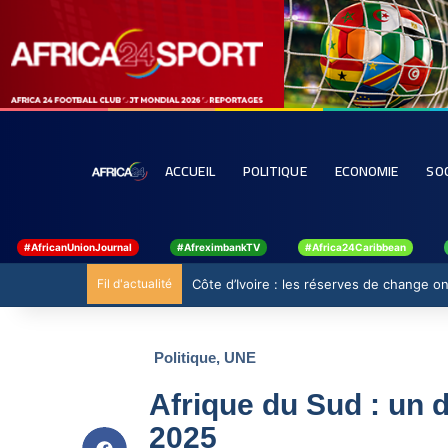
ACCUEIL
POLITIQUE
ECONOMIE
SO
#AfricanUnionJournal
#AfreximbankTV
#Africa24Caribbean
Fil d'actualité
Côte d’Ivoire : les réserves de change ont
Politique
,
UNE
Afrique du Sud : un d
2025