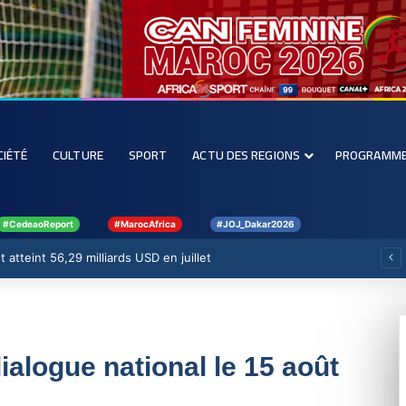
CIÉTÉ
CULTURE
SPORT
ACTU DES REGIONS
PROGRAMM
#CedeaoReport
#MarocAfrica
#JOJ_Dakar2026
 atteint 56,29 milliards USD en juillet
ialogue national le 15 août