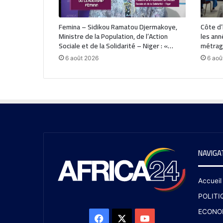
Femina – Sidikou Ramatou Djermakoye,
Côte d’I
Ministre de la Population, de l’Action
les ann
Sociale et de la Solidarité – Niger : «…
métrage
6 août 2026
6 aoû
NAVIGA
Accueil
POLITI
ECONO