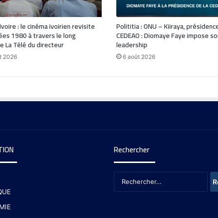
voire : le cinéma ivoirien revisite
Polititia : ONU – Kiiraya, présidenc
ées 1980 à travers le long
CEDEAO : Diomaye Faye impose so
 La Télé du directeur
leadership
t 2026
6 août 2026
TION
Rechercher
QUE
MIE