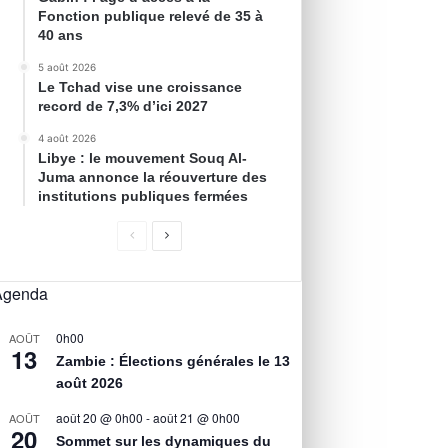
Fonction publique relevé de 35 à
40 ans
5 août 2026
Le Tchad vise une croissance
record de 7,3% d’ici 2027
4 août 2026
Libye : le mouvement Souq Al-
Juma annonce la réouverture des
institutions publiques fermées
Agenda
0h00
AOÛT
13
Zambie : Élections générales le 13
août 2026
août 20 @ 0h00
-
août 21 @ 0h00
AOÛT
20
Sommet sur les dynamiques du