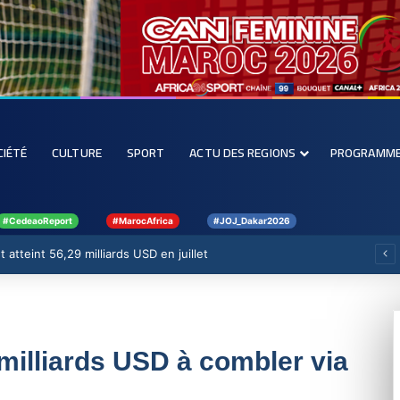
CIÉTÉ
CULTURE
SPORT
ACTU DES REGIONS
PROGRAMM
#CedeaoReport
#MarocAfrica
#JOJ_Dakar2026
 atteint 56,29 milliards USD en juillet
 milliards USD à combler via