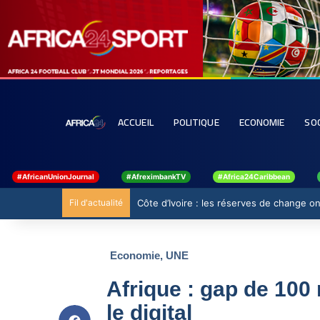
ACCUEIL
POLITIQUE
ECONOMIE
SO
#AfricanUnionJournal
#AfreximbankTV
#Africa24Caribbean
Fil d'actualité
Côte d’Ivoire : les réserves de change ont
Economie
,
UNE
Afrique : gap de 100
le digital