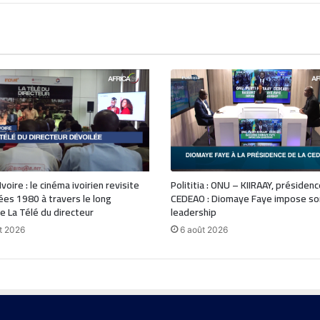
voire : le cinéma ivoirien revisite
Polititia : ONU – KIIRAAY, présiden
ées 1980 à travers le long
CEDEAO : Diomaye Faye impose so
 La Télé du directeur
leadership
t 2026
6 août 2026