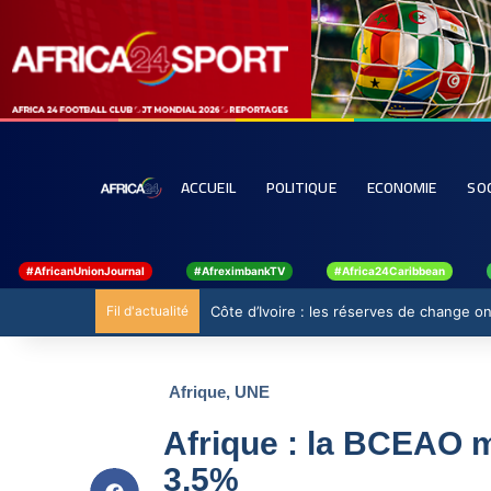
ACCUEIL
POLITIQUE
ECONOMIE
SO
#AfricanUnionJournal
#AfreximbankTV
#Africa24Caribbean
Fil d'actualité
Côte d’Ivoire : les réserves de change ont
Afrique
,
UNE
Afrique : la BCEAO m
3,5%