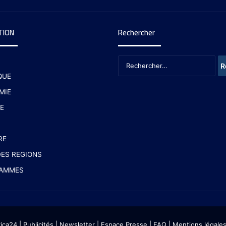
TION
Rechercher
QUE
MIE
E
RE
ES REGIONS
AMMES
rica24
|
Publicités
|
Newsletter
|
Espace Presse
| FAQ
| Mentions légale