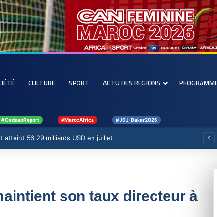
CIÉTÉ
CULTURE
SPORT
ACTU DES REGIONS
PROGRAMM
#CedeaoReport
#MarocAfrica
#JOJ_Dakar2026
 atteint 56,29 milliards USD en juillet
aintient son taux directeur à