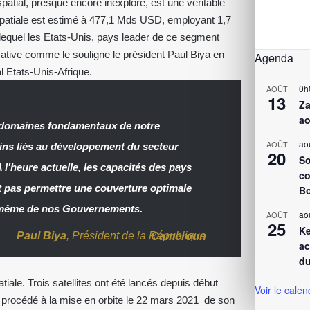
spatial, presque encore inexploré, est une véritable
ospatiale est estimé à 477,1 Mds USD, employant 1,7
equel les Etats-Unis, pays leader de ce segment
ficative comme le souligne le président Paul Biya en
Agenda
l Etats-Unis-Afrique.
0h
AOÛT
13
Za
ao
s domaines fondamentaux de notre
ao
AOÛT
ins liés au développement du secteur
20
So
 l’heure actuelle, les capacités des pays
co
nt pas permettre une couverture optimale
Bo
t même de nos Gouvernements.
ao
AOÛT
25
Ke
Paul Biya
, Président de la République
Cameroun
ac
du
iale. Trois satellites ont été lancés depuis début
Voir le calen
 a procédé à la mise en orbite le 22 mars 2021 de son