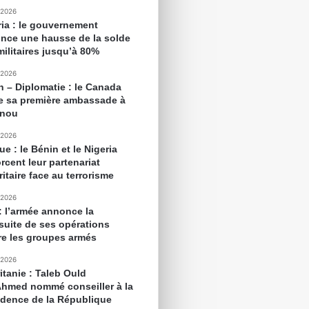
 2026
ria : le gouvernement
nce une hausse de la solde
militaires jusqu’à 80%
 2026
n – Diplomatie : le Canada
e sa première ambassade à
onou
 2026
ue : le Bénin et le Nigeria
rcent leur partenariat
itaire face au terrorisme
 2026
 : l’armée annonce la
suite de ses opérations
re les groupes armés
 2026
itanie : Taleb Ould
Ahmed nommé conseiller à la
idence de la République