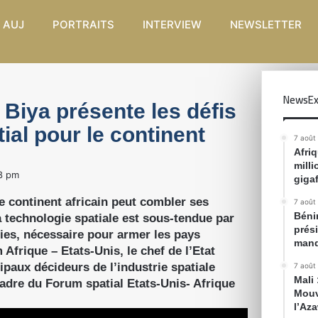
 AUJ
PORTRAITS
INTERVIEW
NEWSLETTER
NewsEx
l Biya présente les défis
al pour le continent
7 août
Afri
mill
8 pm
gigaf
 le continent africain peut combler ses
7 août
Bénin
 technologie spatiale est sous-tendue par
prés
ies, nécessaire pour armer les pays
mand
 Afrique – Etats-Unis, le chef de l’Etat
paux décideurs de l’industrie spatiale
7 août
Mali
cadre du Forum spatial Etats-Unis- Afrique
Mouv
l’Az