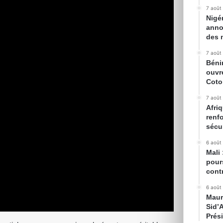
7 août
Nigé
anno
des 
7 août
Béni
ouvr
Cot
7 août
Afriq
renfo
sécur
6 août
Mali
pour
cont
6 août
Maur
Sid’
Prés