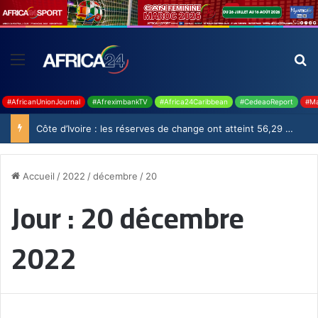
#AfricanUnionJournal
#AfreximbankTV
#Africa24Caribbean
#CedeaoReport
#Ma
Côte d’Ivoire : les réserves de change ont atteint 56,29 milliards USD en juillet
Accueil
/
2022
/
décembre
/
20
Jour :
20 décembre
2022