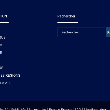
TION
Rechercher
QUE
MIE
E
RE
ES REGIONS
AMMES
rica24
|
Publicités
|
Newsletter
|
Espace Presse
| FAQ
| Mentions légale