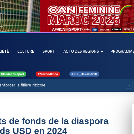
CIÉTÉ
CULTURE
SPORT
ACTU DES REGIONS
PROGRAMM
#CedeaoReport
#MarocAfrica
#JOJ_Dakar2026
forcer la filière rizicole
rts de fonds de la diaspora
ards USD en 2024