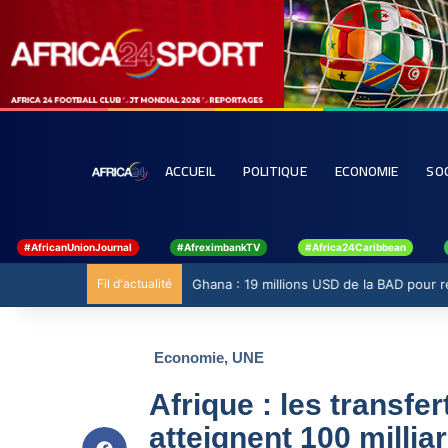
ACCUEIL
POLITIQUE
ECONOMIE
SO
#AfricanUnionJournal
#AfreximbankTV
#Africa24Caribbean
Fil d'actualité
Ghana : 19 millions USD de la BAD pour ren
Economie
,
UNE
Afrique : les transfe
atteignent 100 milli