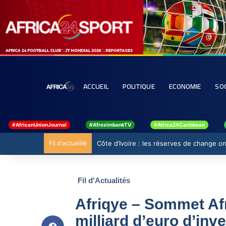
ACCUEIL
POLITIQUE
ECONOMIE
SO
#AfricanUnionJournal
#AfreximbankTV
#Africa24Caribbean
Fil d'actualité
Côte d’Ivoire : les réserves de change ont
Fil d'Actualités
Afriqye – Sommet Afr
milliard d’euro d’in