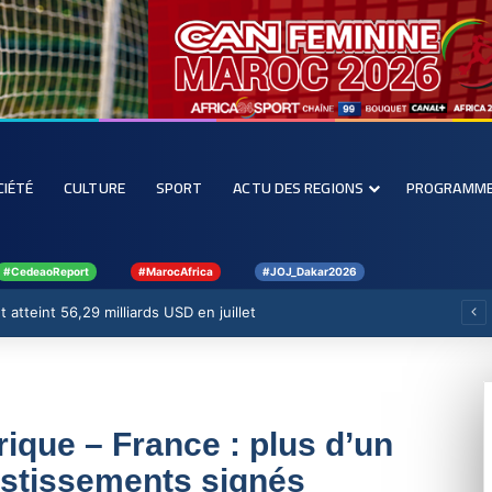
CIÉTÉ
CULTURE
SPORT
ACTU DES REGIONS
PROGRAMM
#CedeaoReport
#MarocAfrica
#JOJ_Dakar2026
 atteint 56,29 milliards USD en juillet
ique – France : plus d’un
vestissements signés