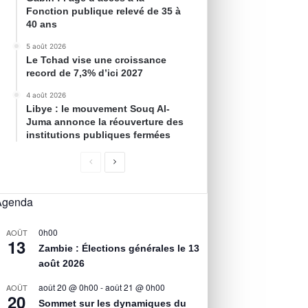
Fonction publique relevé de 35 à
40 ans
5 août 2026
Le Tchad vise une croissance
record de 7,3% d’ici 2027
4 août 2026
Libye : le mouvement Souq Al-
Juma annonce la réouverture des
institutions publiques fermées
Agenda
0h00
AOÛT
13
Zambie : Élections générales le 13
août 2026
août 20 @ 0h00
-
août 21 @ 0h00
AOÛT
20
Sommet sur les dynamiques du