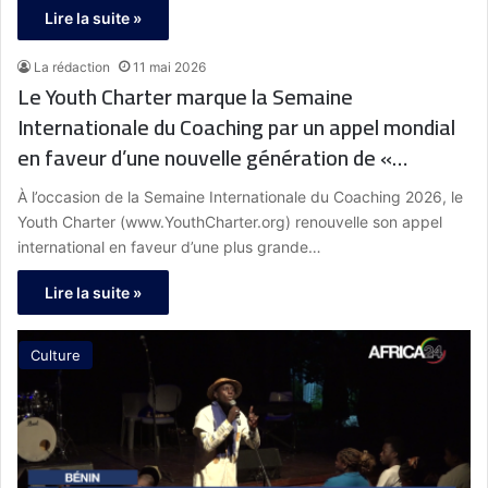
Lire la suite »
La rédaction
11 mai 2026
Le Youth Charter marque la Semaine
Internationale du Coaching par un appel mondial
en faveur d’une nouvelle génération de «
Coaches Sociaux », inspirée par l’héritage de
À l’occasion de la Semaine Internationale du Coaching 2026, le
Muhammad Ali et les Objectifs de
Youth Charter (www.YouthCharter.org) renouvelle son appel
Développement Durable des Nations Unies
international en faveur d’une plus grande…
Lire la suite »
Culture