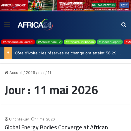
#AfricanUnionJournal
#AfreximbankTV
#Africa24Caribbean
#CedeaoReport
#Ma
Côte d’Ivoire : les réserves de change ont atteint 56,29 milliards USD en juillet
Accueil
/
2026
/
mai
/
11
Jour :
11 mai 2026
UlrichTeKuv
11 mai 2026
Global Energy Bodies Converge at African