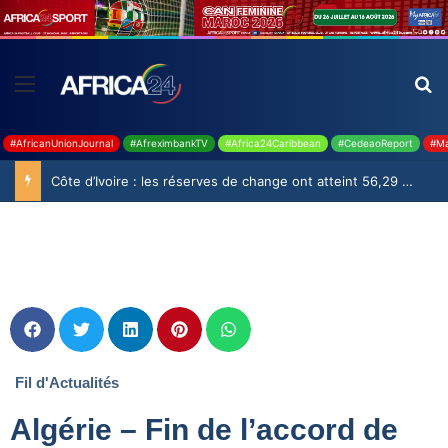
#AfricanUnionJournal
#AfreximbankTV
#Africa24Caribbean
#CedeaoReport
#Ma
Côte d’Ivoire : les réserves de change ont atteint 56,29 milliards USD en juillet
Fil d'Actualités
Algérie – Fin de l’accord de