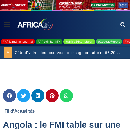
#AfricanUnionJournal
#AfreximbankTV
#Africa24Caribbean
#CedeaoReport
#Ma
Côte d’Ivoire : les réserves de change ont atteint 56,29 milliards USD en juillet
Fil d'Actualités
Angola : le FMI table sur une