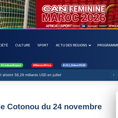
CIÉTÉ
CULTURE
SPORT
ACTU DES REGIONS
PROGRAMM
#CedeaoReport
#MarocAfrica
#JOJ_Dakar2026
 atteint 56,29 milliards USD en juillet
 de Cotonou du 24 novembre