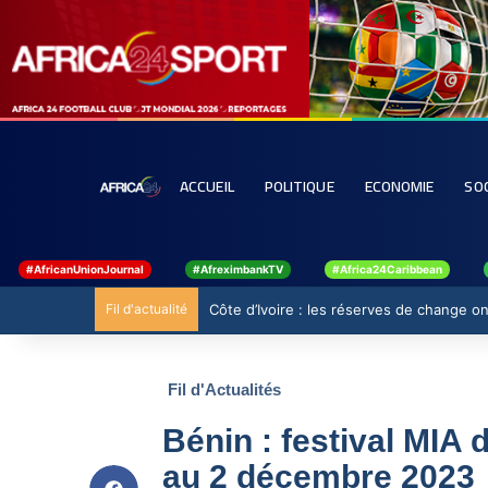
ACCUEIL
POLITIQUE
ECONOMIE
SO
#AfricanUnionJournal
#AfreximbankTV
#Africa24Caribbean
Fil d'actualité
Côte d’Ivoire : les réserves de change ont
Fil d'Actualités
Bénin : festival MIA
au 2 décembre 2023