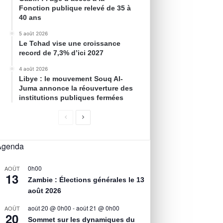
Fonction publique relevé de 35 à
40 ans
5 août 2026
Le Tchad vise une croissance
record de 7,3% d’ici 2027
4 août 2026
Libye : le mouvement Souq Al-
Juma annonce la réouverture des
institutions publiques fermées
Agenda
0h00
AOÛT
13
Zambie : Élections générales le 13
août 2026
août 20 @ 0h00
-
août 21 @ 0h00
AOÛT
20
Sommet sur les dynamiques du