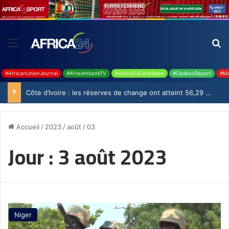
#AfricanUnionJournal
#AfreximbankTV
#Africa24Caribbean
#CedeaoReport
#Ma
Côte d’Ivoire : les réserves de change ont atteint 56,29 milliards USD en juillet
Accueil
/
2023
/
août
/
03
Jour :
3 août 2023
Niger