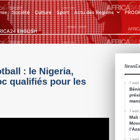
mie
Société
Culture
Sport
Actu des Regions
PROG
RICA24 ENGLISH
NewsEx
all : le Nigeria,
oc qualifiés pour les
7 août
Bénin
prés
mand
7 août
Mali
Mouv
l’Az
7 août