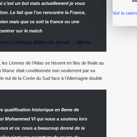
du
ui c’est un but mais actuellement je vous
ion. Le fait que l’on rencontre la France,
Voir le calen
bien mais que ce soit la france ou une
ncentrer sur le match
nissa Lahmari
,
Milieu de terrain
–
Maroc
les Lionnes de l’Atlas se hissent en 8es de finale au
n du Maroc était conditionnée non seulement par sa
u le nul de la Corée du Sud face à l’Allemagne double
te qualification historique en 8eme de
 Roi Mohammed VI qui nous a soutenu lors
re nous et ca nous a beaucoup donné de la