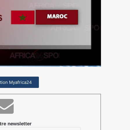
cation Myafrica24
re newsletter