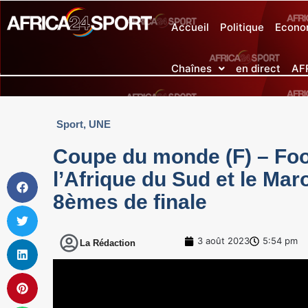
Accueil
Politique
Econo
Chaînes
en direct
AF
Sport
,
UNE
Coupe du monde (F) – Footb
l’Afrique du Sud et le Mar
8èmes de finale
3 août 2023
5:54 pm
La Rédaction