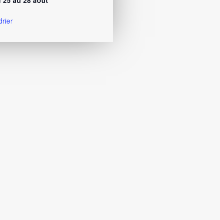
 25 au 28 août
drier