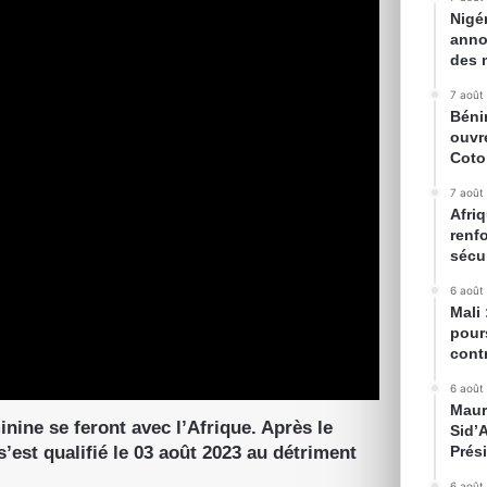
Nigé
anno
des 
7 août
Béni
ouvr
Cot
7 août
Afriq
renfo
sécur
6 août
Mali
pour
cont
6 août
Maur
ine se feront avec l’Afrique. Après le
Sid’
s’est qualifié le 03 août 2023 au détriment
Prés
6 août