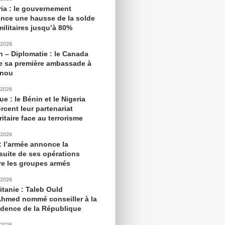
ria : le gouvernement
nce une hausse de la solde
militaires jusqu’à 80%
 2026
n – Diplomatie : le Canada
e sa première ambassade à
onou
 2026
ue : le Bénin et le Nigeria
rcent leur partenariat
itaire face au terrorisme
 2026
 : l’armée annonce la
suite de ses opérations
re les groupes armés
 2026
itanie : Taleb Ould
Ahmed nommé conseiller à la
idence de la République
 2026