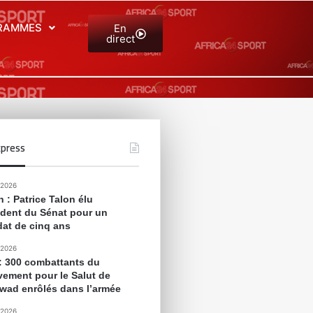
RAMMES
En
direct
press
 2026
 : Patrice Talon élu
ident du Sénat pour un
at de cinq ans
 2026
 : 300 combattants du
ement pour le Salut de
awad enrôlés dans l’armée
 2026