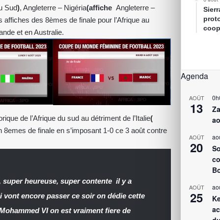
u Sud
)
, Angleterre – Nigéria
(affiche
Angleterre –
Sier
prot
 affiches des 8èmes de finale pour l’Afrique au
coop
nde et en Australie.
Agenda
0h
AOÛT
13
Za
torique de l’Afrique du sud au détriment de l’Italie
(
ao
 8emes de finale en s’imposant 1-0 ce 3 août contre
ao
AOÛT
20
So
co
Bo
 super heureuse, super contente il y a
ao
AOÛT
25
 vont encore passer ce soir on dédie cette
Ke
ac
oi Mohammed VI on est vraiment fiere de