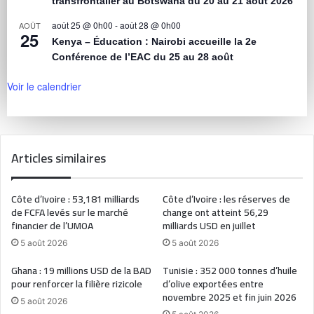
transfrontalier au Botswana du 20 au 21 août 2026
août 25 @ 0h00
-
août 28 @ 0h00
AOÛT
25
Kenya – Éducation : Nairobi accueille la 2e
Conférence de l’EAC du 25 au 28 août
Voir le calendrier
Articles similaires
Côte d’Ivoire : 53,181 milliards
Côte d’Ivoire : les réserves de
de FCFA levés sur le marché
change ont atteint 56,29
financier de l’UMOA
milliards USD en juillet
5 août 2026
5 août 2026
Ghana : 19 millions USD de la BAD
Tunisie : 352 000 tonnes d’huile
pour renforcer la filière rizicole
d’olive exportées entre
novembre 2025 et fin juin 2026
5 août 2026