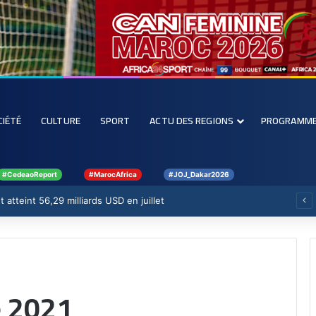
CIÉTÉ
CULTURE
SPORT
ACTU DES REGIONS
PROGRAMM
#CedeaoReport
#MarocAfrica
#JOJ_Dakar2026
 atteint 56,29 milliards USD en juillet
 2021