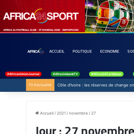
ACCUEIL
POLITIQUE
ECONOMIE
SO
#AfricanUnionJournal
#AfreximbankTV
#Africa24Caribbean
Fil d'actualité
Côte d’Ivoire : les réserves de change ont
Accueil
/
2021
/
novembre
/
27
Jour :
27 novembre