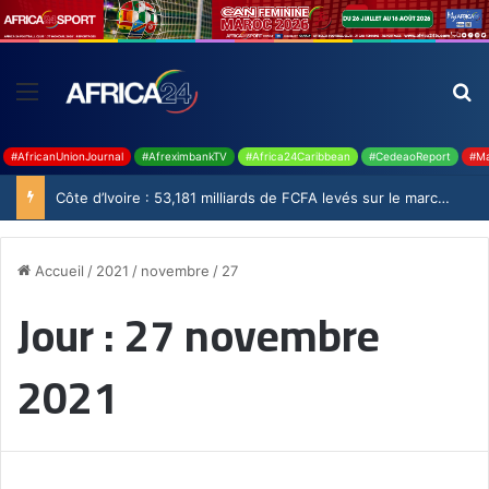
#AfricanUnionJournal
#AfreximbankTV
#Africa24Caribbean
#CedeaoReport
#Ma
Côte d’Ivoire : 53,181 milliards de FCFA levés sur le marché financier de l’UMOA
Accueil
/
2021
/
novembre
/
27
Jour :
27 novembre
2021