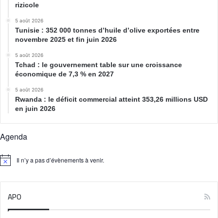
rizicole
5 août 2026
Tunisie : 352 000 tonnes d’huile d’olive exportées entre
novembre 2025 et fin juin 2026
5 août 2026
Tchad : le gouvernement table sur une croissance
économique de 7,3 % en 2027
5 août 2026
Rwanda : le déficit commercial atteint 353,26 millions USD
en juin 2026
Agenda
Il n’y a pas d’évènements à venir.
N
o
t
i
APO
c
e