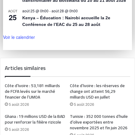
transfrontalier au Botswana du 20 au 21 août 2026
août 25 @ 0h00
-
août 28 @ 0h00
AOÛT
25
Kenya – Éducation : Nairobi accueille la 2e
Conférence de l’EAC du 25 au 28 août
Voir le calendrier
Articles similaires
Côte d’Ivoire : 53,181 milliards
Côte d’Ivoire : les réserves de
de FCFA levés sur le marché
change ont atteint 56,29
financier de l’UMOA
milliards USD en juillet
5 août 2026
5 août 2026
Ghana : 19 millions USD de la BAD
Tunisie : 352 000 tonnes d’huile
pour renforcer la filière rizicole
d’olive exportées entre
novembre 2025 et fin juin 2026
5 août 2026