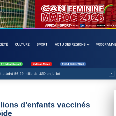
CIÉTÉ
CULTURE
SPORT
ACTU DES REGIONS
PROGRAMM
#CedeaoReport
#MarocAfrica
#JOJ_Dakar2026
 atteint 56,29 milliards USD en juillet
llions d’enfants vaccinés
oïde