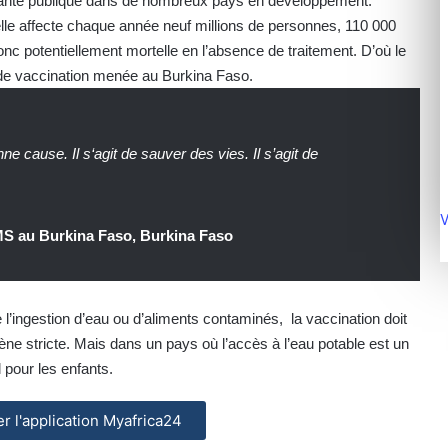
santé publique dans de nombreux pays en développement.
elle affecte chaque année neuf millions de personnes, 110 000
nc potentiellement mortelle en l’absence de traitement. D’où le
de vaccination menée au Burkina Faso.
nne cause. Il s‘agit de sauver des vies. Il s’agit de
V
MS au Burkina Faso, Burkina Faso
 l’ingestion d’eau ou d’aliments contaminés, la vaccination doit
e stricte. Mais dans un pays où l’accès à l’eau potable est un
 pour les enfants.
ler l'application Myafrica24