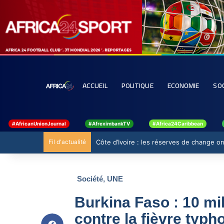
ACCUEIL
POLITIQUE
ECONOMIE
SO
#AfricanUnionJournal
#AfreximbankTV
#Africa24Caribbean
Fil d'actualité
Côte d’Ivoire : les réserves de change ont
Société
,
UNE
Burkina Faso : 10 mi
contre la fièvre typh