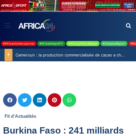
#AfricanUnionJournal
#AfreximbankTV
#Africa24Caribbean
#CedeaoReport
#Ma
Cameroun : la production commercialisée de cacao a chuté de 19,9% durant la saison 2025-2026
Fil d'Actualités
Burkina Faso : 241 milliards