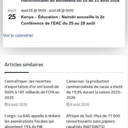
transfrontalier au Botswana du 20 au 21 août 2026
août 25 @ 0h00
-
août 28 @ 0h00
AOÛT
25
Kenya – Éducation : Nairobi accueille la 2e
Conférence de l’EAC du 25 au 28 août
Voir le calendrier
Articles similaires
Centrafrique : les recettes
Cameroun : la production
d’exportation d’or ont bondi de
commercialisée de cacao a chuté
900% à 181 milliards de FCFA en
de 19,9% durant la saison 2025-
2025
2026
9 août 2026
9 août 2026
Congo : La BAD appelle à réduire
Afrique du Sud : Plus de 77 000
les exonérations fiscales qui
ressortissants sans papiers
absorbent 15% du PIB
rapatriés (NATJOINTS)