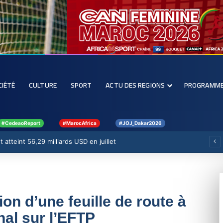
CIÉTÉ
CULTURE
SPORT
ACTU DES REGIONS
PROGRAMM
#CedeaoReport
#MarocAfrica
#JOJ_Dakar2026
 atteint 56,29 milliards USD en juillet
on d’une feuille de route à
nal sur l’EFTP