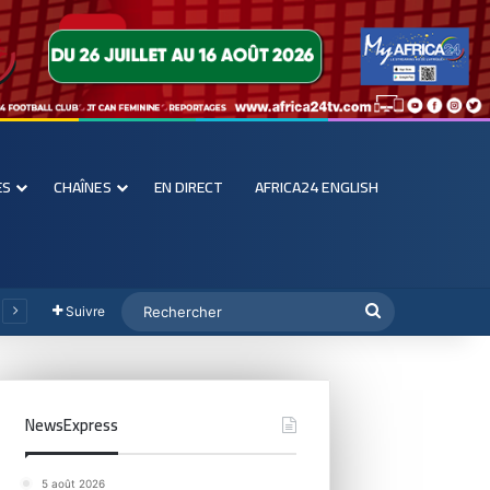
ES
CHAÎNES
EN DIRECT
AFRICA24 ENGLISH
Suivre
NewsExpress
5 août 2026