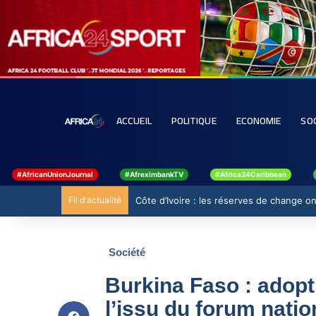
ACCUEIL
POLITIQUE
ECONOMIE
SO
#AfricanUnionJournal
#AfreximbankTV
#Africa24Caribbean
Fil d'actualité
Côte d’Ivoire : les réserves de change ont
Société
Burkina Faso : adopti
l’issu du forum natio