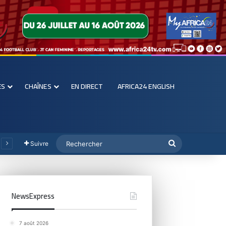
ES
CHAÎNES
EN DIRECT
AFRICA24 ENGLISH
Suivre
NewsExpress
7 août 2026