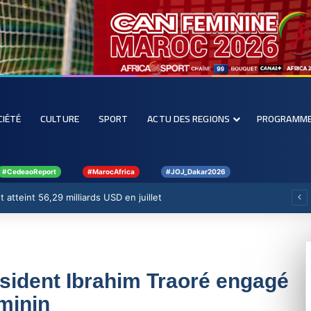
CIÉTÉ
CULTURE
SPORT
ACTU DES REGIONS
PROGRAMM
#CedeaoReport
#MarocAfrica
#JOJ_Dakar2026
 atteint 56,29 milliards USD en juillet
ésident Ibrahim Traoré engagé
éminin