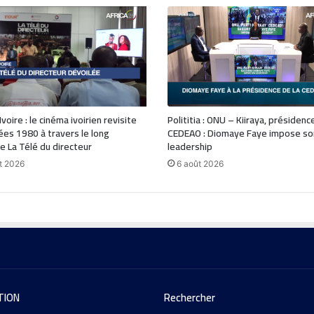
voire : le cinéma ivoirien revisite
Polititia : ONU – Kiiraya, présidenc
ées 1980 à travers le long
CEDEAO : Diomaye Faye impose so
 La Télé du directeur
leadership
t 2026
6 août 2026
TION
Rechercher