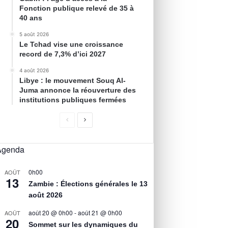
Fonction publique relevé de 35 à
40 ans
5 août 2026
Le Tchad vise une croissance
record de 7,3% d’ici 2027
4 août 2026
Libye : le mouvement Souq Al-
Juma annonce la réouverture des
institutions publiques fermées
Agenda
0h00
AOÛT
13
Zambie : Élections générales le 13
août 2026
août 20 @ 0h00
-
août 21 @ 0h00
AOÛT
20
Sommet sur les dynamiques du