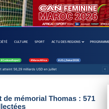
CIÉTÉ
CULTURE
SPORT
ACTU DES REGIONS
PROGRAMM
#CedeaoReport
#MarocAfrica
#JOJ_Dakar2026
 atteint 56,29 milliards USD en juillet
et de mémorial Thomas : 571
llectées