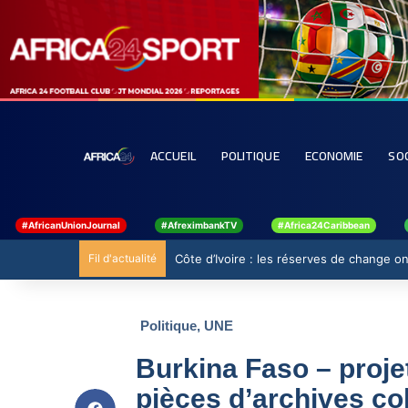
ACCUEIL
POLITIQUE
ECONOMIE
SO
#AfricanUnionJournal
#AfreximbankTV
#Africa24Caribbean
Fil d'actualité
Côte d’Ivoire : les réserves de change ont
Politique
,
UNE
Burkina Faso – proj
pièces d’archives co