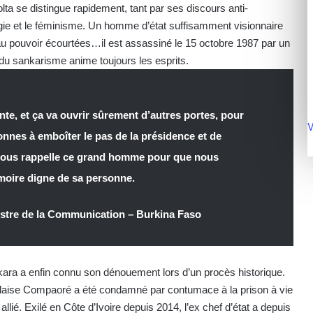
lta se distingue rapidement, tant par ses discours anti-
logie et le féminisme. Un homme d’état suffisamment visionnaire
u pouvoir écourtées…il est assassiné le 15 octobre 1987 par un
du sankarisme anime toujours les esprits.
te, et ça va ouvrir sûrement d’autres portes, pour
V
sonnes à emboîter le pas de la présidence et de
ui nous rappelle ce grand homme pour que nous
moire digne de sa personne.
stre de la Communication – Burkina Faso
kara a enfin connu son dénouement lors d’un procès historique.
 Blaise Compaoré a été condamné par contumace à la prison à vie
llié. Exilé en Côte d’Ivoire depuis 2014, l’ex chef d’état a depuis