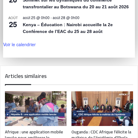
Sommet sur les dynamiques du commerce
transfrontalier au Botswana du 20 au 21 août 2026
août 25 @ 0h00
-
août 28 @ 0h00
AOÛT
25
Kenya – Éducation : Nairobi accueille la 2e
Conférence de l’EAC du 25 au 28 août
Voir le calendrier
Articles similaires
Afrique : une application mobile
Ouganda : CDC Afrique félicite la
lancée pour améliorer le
maîtrise de l’épidémie d’Ebola