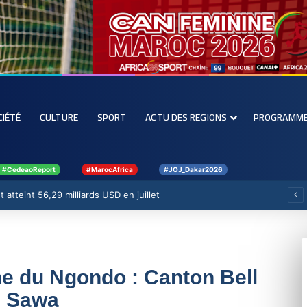
CIÉTÉ
CULTURE
SPORT
ACTU DES REGIONS
PROGRAMM
#CedeaoReport
#MarocAfrica
#JOJ_Dakar2026
 atteint 56,29 milliards USD en juillet
 du Ngondo : Canton Bell
e Sawa