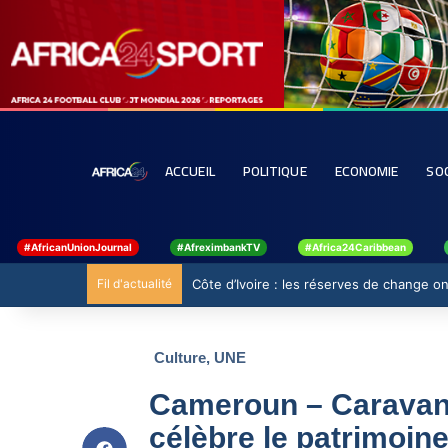
ACCUEIL
POLITIQUE
ECONOMIE
SO
#AfricanUnionJournal
#AfreximbankTV
#Africa24Caribbean
Fil d'actualité
Côte d’Ivoire : les réserves de change ont
Culture
,
UNE
Cameroun – Caravane
célèbre le patrimoin