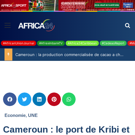
#AfricanUnionJournal
#AfreximbankTV
#Africa24Caribbean
#CedeaoReport
#Ma
Cameroun : la production commercialisée de cacao a chuté de 19,9% durant la saison 2025-2026
Economie
,
UNE
Cameroun : le port de Kribi et