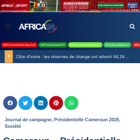
#AfricanUnionJournal
#AfreximbankTV
#Africa24Caribbean
#CedeaoReport
#Ma
Côte d’Ivoire : les réserves de change ont atteint 56,29 milliards USD en juillet
Journal de campagne
,
Présidentielle Cameroun 2025
,
Société