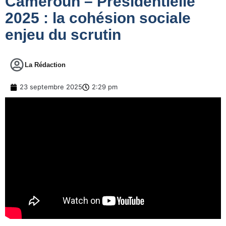
Cameroun – Présidentielle
2025 : la cohésion sociale
enjeu du scrutin
La Rédaction
23 septembre 2025
2:29 pm