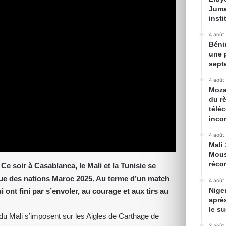
Juma
inst
4 août
Béni
une 
sept
4 août
Moza
du r
télé
inco
4 août
Mali 
Mous
récon
Ce soir à Casablanca, le Mali et la Tunisie se
ique des nations Maroc 2025. Au terme d’un match
4 août
Nige
 ont fini par s’envoler, au courage et aux tirs au
aprè
le s
du Mali s’imposent sur les Aigles de Carthage de
3 août