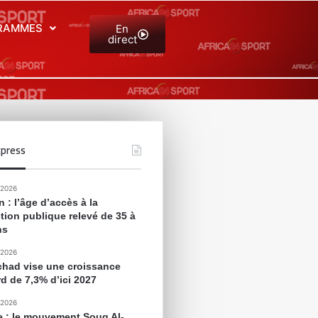
RAMMES
En
direct
press
 2026
 : l’âge d’accès à la
tion publique relevé de 35 à
ns
 2026
chad vise une croissance
rd de 7,3% d’ici 2027
 2026
e : le mouvement Souq Al-