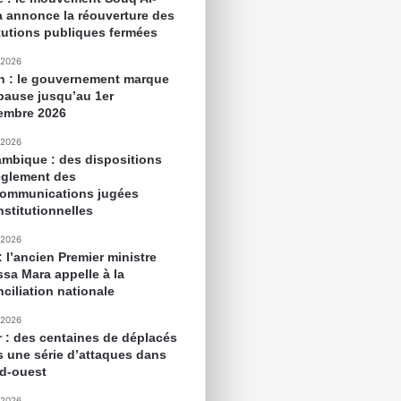
 annonce la réouverture des
itutions publiques fermées
 2026
n : le gouvernement marque
pause jusqu’au 1er
embre 2026
 2026
mbique : des dispositions
èglement des
communications jugées
nstitutionnelles
 2026
: l’ancien Premier ministre
sa Mara appelle à la
ciliation nationale
 2026
r : des centaines de déplacés
s une série d’attaques dans
ud-ouest
 2026