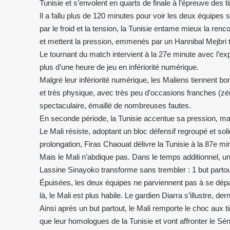
Tunisie et s’envolent en quarts de finale à l’épreuve des ti
Il a fallu plus de 120 minutes pour voir les deux équipe
par le froid et la tension, la Tunisie entame mieux la ren
et mettent la pression, emmenés par un Hannibal Mejbri tr
Le tournant du match intervient à la 27e minute avec l’ex
plus d’une heure de jeu en infériorité numérique.
Malgré leur infériorité numérique, les Maliens tiennent b
et très physique, avec très peu d’occasions franches (zér
spectaculaire, émaillé de nombreuses fautes.
En seconde période, la Tunisie accentue sa pression, mais
Le Mali résiste, adoptant un bloc défensif regroupé et sol
prolongation, Firas Chaouat délivre la Tunisie à la 87e min
Mais le Mali n’abdique pas. Dans le temps additionnel, u
Lassine Sinayoko transforme sans trembler : 1 but partout,
Épuisées, les deux équipes ne parviennent pas à se départ
là, le Mali est plus habile. Le gardien Diarra s’illustre, dern
Ainsi après un but partout, le Mali remporte le choc aux ti
que leur homologues de la Tunisie et vont affronter le Sén