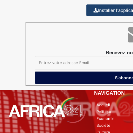
Installer l'appli
Recevez not
NAVIGATION
Accueil
Politique
Economie
Société
Culture