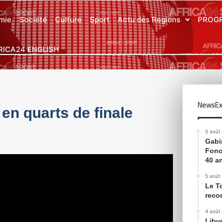
mie
Société
Culture
Sport
Actu des Regions
PROG
RICA24 ENGLISH
NewsEx
en quarts de finale
5 août
Gabin
Fonc
40 a
5 août
Le T
reco
4 août
Liby