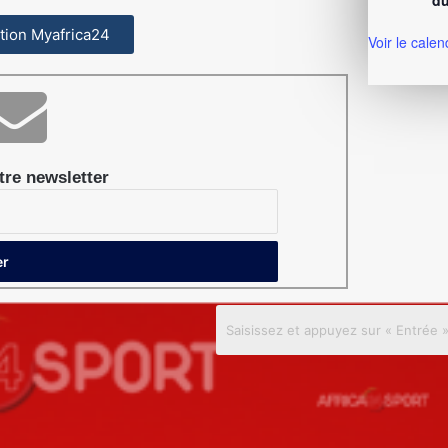
du
cation Myafrica24
Voir le calen
re newsletter