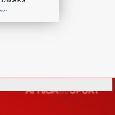
 25 au 28 août
drier