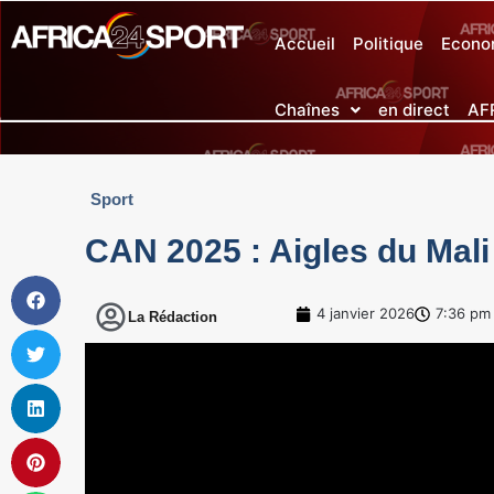
Accueil
Politique
Econo
Chaînes
en direct
AF
Sport
CAN 2025 : Aigles du Mali 
4 janvier 2026
7:36 pm
La Rédaction