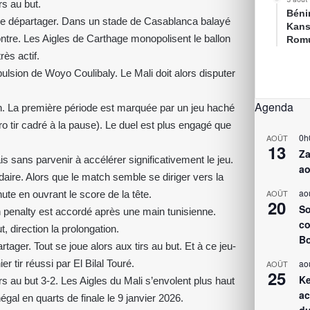
rs au but.
Bénin
s se départager. Dans un stade de Casablanca balayé
Kans
contre. Les Aigles de Carthage monopolisent le ballon
Romu
ès actif.
pulsion de Woyo Coulibaly. Le Mali doit alors disputer
Agenda
on. La première période est marquée par un jeu haché
o tir cadré à la pause). Le duel est plus engagé que
0h
AOÛT
13
Za
 sans parvenir à accélérer significativement le jeu.
ao
idaire. Alors que le match semble se diriger vers la
ao
AOÛT
ute en ouvrant le score de la tête.
20
So
n penalty est accordé après une main tunisienne.
co
 direction la prolongation.
Bo
ager. Tout se joue alors aux tirs au but. Et à ce jeu-
ier tir réussi par El Bilal Touré.
ao
AOÛT
25
Ke
rs au but 3-2. Les Aigles du Mali s’envolent plus haut
ac
égal en quarts de finale le 9 janvier 2026.