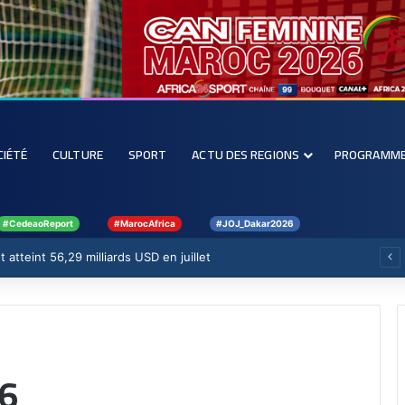
CIÉTÉ
CULTURE
SPORT
ACTU DES REGIONS
PROGRAMM
#CedeaoReport
#MarocAfrica
#JOJ_Dakar2026
 atteint 56,29 milliards USD en juillet
26