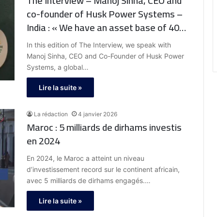
The Interview – Manoj Sinha, CEO and
co-founder of Husk Power Systems –
India : « We have an asset base of 400
mini grids in India and Africa making us
In this edition of The Interview, we speak with
the largest mini grid fleet operator in
Manoj Sinha, CEO and Co-Founder of Husk Power
the world »
Systems, a global…
Lire la suite »
La rédaction
4 janvier 2026
Maroc : 5 milliards de dirhams investis
en 2024
En 2024, le Maroc a atteint un niveau
d’investissement record sur le continent africain,
avec 5 milliards de dirhams engagés.…
Lire la suite »