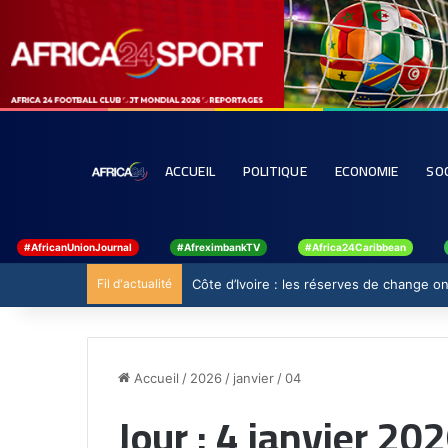
ACCUEIL
POLITIQUE
ECONOMIE
SO
#AfricanUnionJournal
#AfreximbankTV
#Africa24Caribbean
Fil d'actualité
Côte d’Ivoire : les réserves de change ont
Accueil
/
2026
/
janvier
/
04
Jour :
4 janvier 20