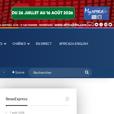
ES
CHAÎNES
EN DIRECT
AFRICA24 ENGLISH
Suivre
NewsExpress
7 août 2026