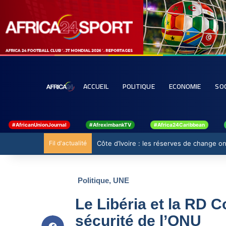
ACCUEIL
POLITIQUE
ECONOMIE
SO
#AfricanUnionJournal
#AfreximbankTV
#Africa24Caribbean
Fil d'actualité
Côte d’Ivoire : les réserves de change ont
Politique
,
UNE
Le Libéria et la RD C
sécurité de l’ONU