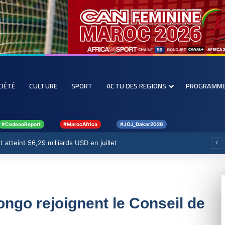
CIÉTÉ
CULTURE
SPORT
ACTU DES REGIONS
PROGRAMM
#CedeaoReport
#MarocAfrica
#JOJ_Dakar2026
 atteint 56,29 milliards USD en juillet
ongo rejoignent le Conseil de