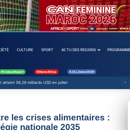
CIÉTÉ
CULTURE
SPORT
ACTU DES REGIONS
PROGRAMM
#CedeaoReport
#MarocAfrica
#JOJ_Dakar2026
 atteint 56,29 milliards USD en juillet
re les crises alimentaires :
atégie nationale 2035