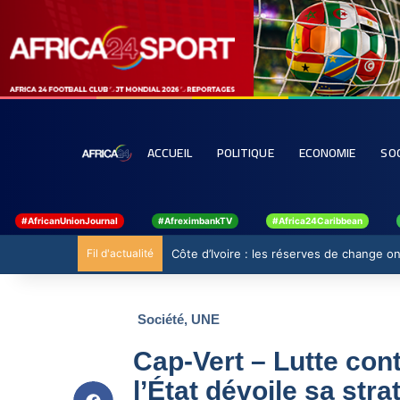
ACCUEIL
POLITIQUE
ECONOMIE
SO
#AfricanUnionJournal
#AfreximbankTV
#Africa24Caribbean
Fil d'actualité
Côte d’Ivoire : les réserves de change ont
Société
,
UNE
Cap-Vert – Lutte cont
l’État dévoile sa str