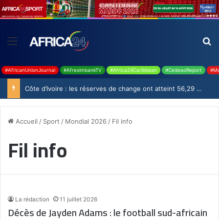
#AfricanUnionJournal
#AfreximbankTV
#Africa24Caribbean
#CedeaoReport
#Ma
Côte d’Ivoire : les réserves de change ont atteint 56,29 milliards USD en juillet
Accueil
/
Sport
/
Mondial 2026
/
Fil info
Fil info
La rédaction
11 juillet 2026
Décès de Jayden Adams : le football sud-africain