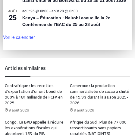
transfrontalier au Botswana du 20 au 21 août 2026
août 25 @ 0h00
-
août 28 @ 0h00
AOÛT
25
Kenya – Éducation : Nairobi accueille la 2e
Conférence de l’EAC du 25 au 28 août
Voir le calendrier
Articles similaires
Centrafrique : les recettes
Cameroun : la production
d’exportation d’or ont bondi de
commercialisée de cacao a chuté
900% à 181 milliards de FCFA en
de 19,9% durant la saison 2025-
2025
2026
9 août 2026
9 août 2026
Congo : La BAD appelle à réduire
Afrique du Sud : Plus de 77 000
les exonérations fiscales qui
ressortissants sans papiers
absorbent 15% du PIB
rapatriés (NATJOINTS)