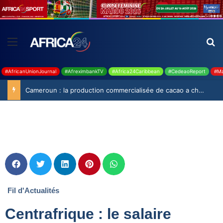
#AfricanUnionJournal
#AfreximbankTV
#Africa24Caribbean
#CedeaoReport
#Ma
Cameroun : la production commercialisée de cacao a chuté de 19,9% durant la saison 2025-2026
Fil d'Actualités
Centrafrique : le salaire